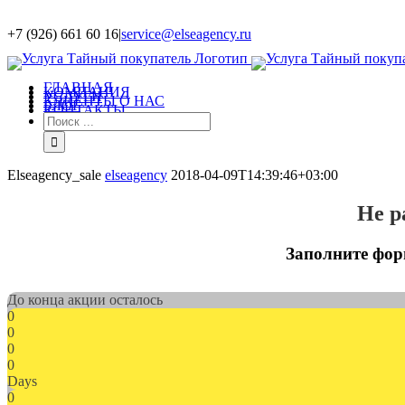
+7 (926) 661 60 16
|
service@elseagency.ru
ГЛАВНАЯ
КОМПАНИЯ
УСЛУГИ
КЛИЕНТЫ О НАС
БЛОГ
КОНТАКТЫ
Elseagency_sale
elseagency
2018-04-09T14:39:46+03:00
Не р
Заполните фор
До конца акции осталось
0
0
0
0
Days
0