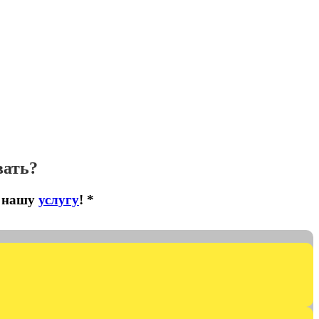
вать?
ю нашу
услугу
! *