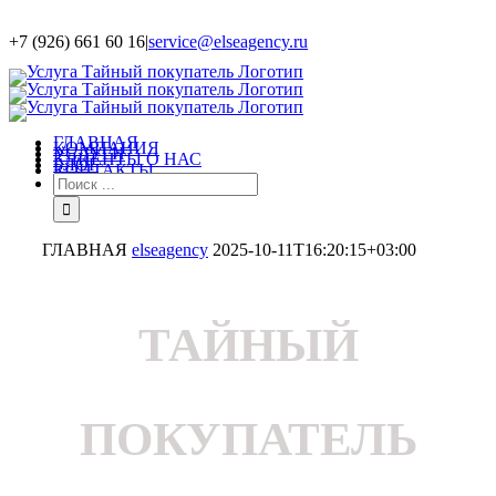
+7 (926) 661 60 16
|
service@elseagency.ru
ГЛАВНАЯ
КОМПАНИЯ
УСЛУГИ
КЛИЕНТЫ О НАС
БЛОГ
КОНТАКТЫ
ГЛАВНАЯ
elseagency
2025-10-11T16:20:15+03:00
ТАЙНЫЙ
ПОКУПАТЕЛЬ